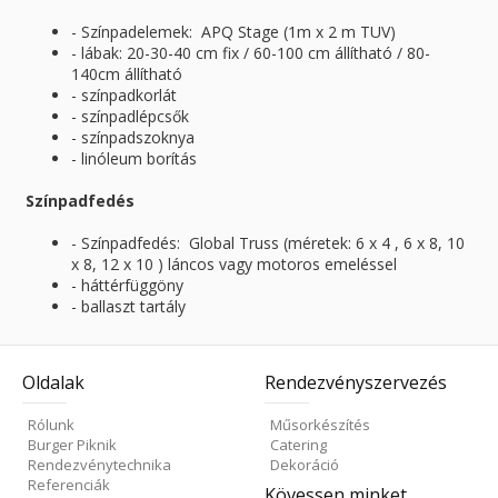
- Színpadelemek: APQ Stage (1m x 2 m TUV)
- lábak: 20-30-40 cm fix / 60-100 cm állítható / 80-
140cm állítható
- színpadkorlát
- színpadlépcsők
- színpadszoknya
- linóleum borítás
Színpadfedés
- Színpadfedés: Global Truss (méretek: 6 x 4 , 6 x 8, 10
x 8, 12 x 10 ) láncos vagy motoros emeléssel
- háttérfüggöny
- ballaszt tartály
Oldalak
Rendezvényszervezés
Rólunk
Műsorkészítés
Burger Piknik
Catering
Rendezvénytechnika
Dekoráció
Referenciák
Kövessen minket