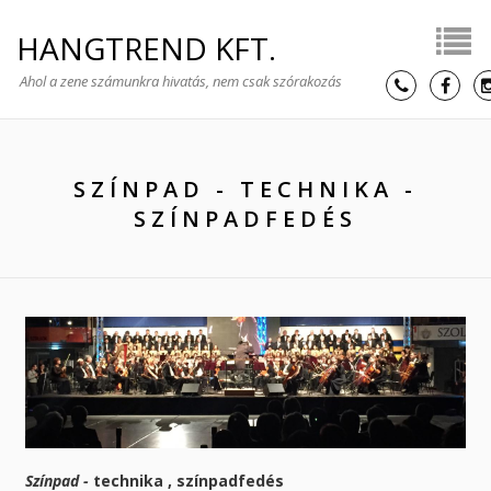
HANGTREND KFT.
Ahol a zene számunkra hivatás, nem csak szórakozás
SZÍNPAD - TECHNIKA -
SZÍNPADFEDÉS
Színpad -
technika , színpadfedés